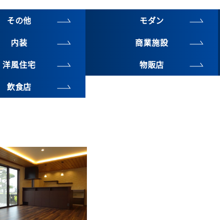
その他
モダン
内装
商業施設
洋風住宅
物販店
飲食店