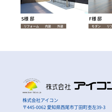
S様 邸
F様 邸
リフォーム
内装
外装
モダン
リ
株式会社アイコン
〒445-0062 愛知県西尾市丁田町杢左39-3