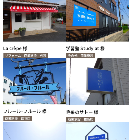
La crêpe 様
学習塾 Study at 様
リフォーム
商業施設
外装
その他
商業施設
フルール･フルール 様
毛糸のサトー 様
商業施設
飲食店
商業施設
物販店