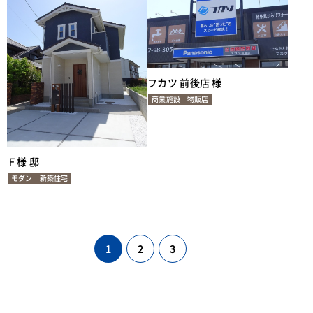
フカツ 前後店 様
商業施設
物販店
Ｆ様 邸
モダン
新築住宅
1
2
3