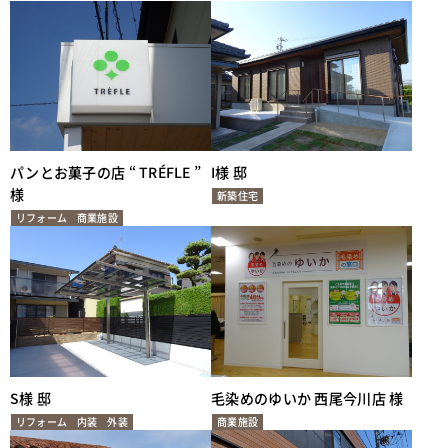
パンとお菓子の店 “ TRÉFLE ”
I様 邸
様
新築住宅
リフォーム
商業施設
S様 邸
毛染めのゆいか 西尾今川店 様
リフォーム
内装
外装
商業施設