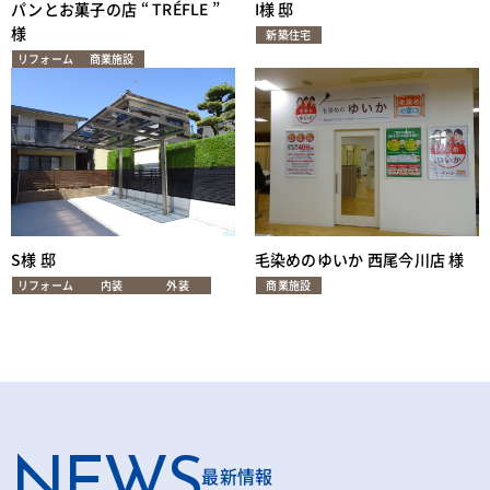
パンとお菓子の店 “ TRÉFLE ”
I様 邸
様
新築住宅
リフォーム
商業施設
S様 邸
毛染めのゆいか 西尾今川店 様
リフォーム
内装
外装
商業施設
NEWS
最新情報